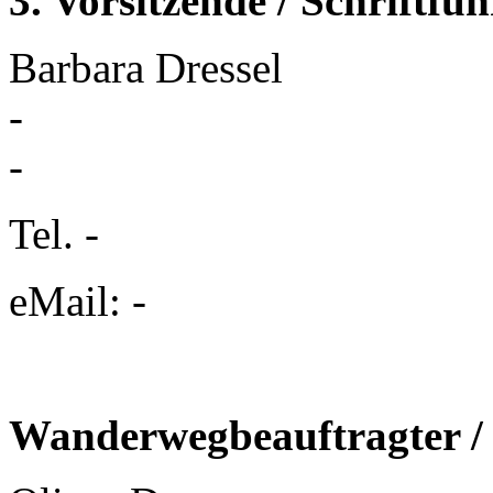
3. Vorsitzende / Schriftfüh
Barbara Dressel
-
-
Tel. -
eMail: -
Wanderwegbeauftragter /